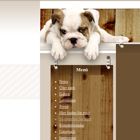
Menü
News
Über mich
Galerie
Leistungen
Preise
Hier finden Sie mich
So erreichen Sie mich
Kontaktformular
Gästebuch
Impressum